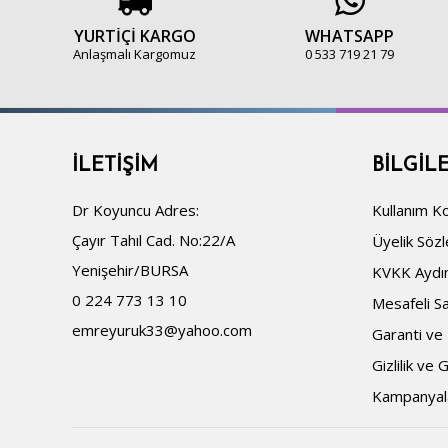
YURTİÇİ KARGO
WHATSAPP
Anlaşmalı Kargomuz
0 533 719 21 79
İLETIŞIM
BILGIL
Dr Koyuncu Adres:
Kullanım Ko
Çayır Tahıl Cad. No:22/A
Üyelik Söz
Yenişehir/BURSA
KVKK Aydı
0 224 773 13 10
Mesafeli S
emreyuruk33@yahoo.com
Garanti ve 
Gizlilik ve 
Kampanyal