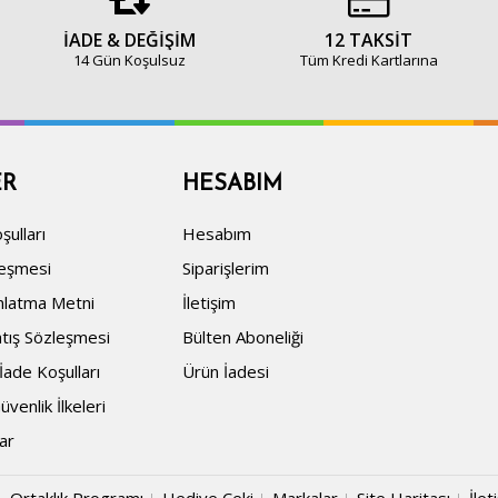
İADE & DEĞİŞİM
12 TAKSİT
14 Gün Koşulsuz
Tüm Kredi Kartlarına
ER
HESABIM
şulları
Hesabım
leşmesi
Siparişlerim
nlatma Metni
İletişim
atış Sözleşmesi
Bülten Aboneliği
İade Koşulları
Ürün İadesi
Güvenlik İlkeleri
ar