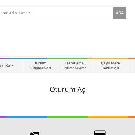
ARA
Kırkım
İşaretleme ,
Çayır Mera
em Katkı
Ekipmanları
Numaralama
Tohumları
Oturum Aç